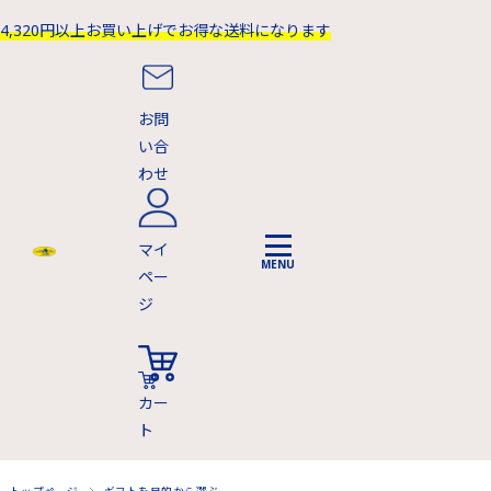
4,320円以上お買い上げでお得な送料になります
お問
い合
わせ
マイ
ペー
ジ
カー
ト