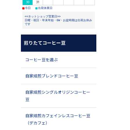
30
31
■
■
今日
出荷休業日
<<ネットショップ営業日>>
日曜・祝日・年末年始・GW・お盆時期は出荷お休み
です
煎りたてコーヒー豆
コーヒー豆を選ぶ
自家焙煎ブレンドコーヒー豆
自家焙煎シングルオリジンコーヒー
豆
自家焙煎カフェインレスコーヒー豆
（デカフェ）