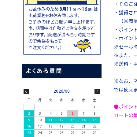
・そのご
・獲得さ
（※商品
・ポイン
・ポイン
※セール
※また、
※送料・
※なお、
では使え
2026/08
日
月
火
水
木
金
土
●ポイン
1
2
3
4
5
6
7
8
カートの
9
10
11
12
13
14
15
16
17
18
19
20
21
22
23
24
25
26
27
28
29