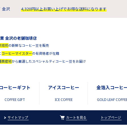
 金沢
4,320円以上お買い上げでお得な送料になります
創業 金沢の老舗珈琲店
家焙煎
の新鮮なコーヒー豆を販売
に
コーヒーマイスター
の有資格者が在籍
優良産地
から厳選したスペシャルティコーヒー豆をお届け
コーヒーギフト
アイスコーヒー
金箔入コーヒ
COFFEE GIFT
ICE COFFEE
GOLD LEAF COFFE
サイトマップ
カートを見る
トップページ