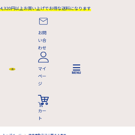
4,320円以上お買い上げでお得な送料になります
お問
い合
わせ
マイ
ペー
ジ
カー
ト