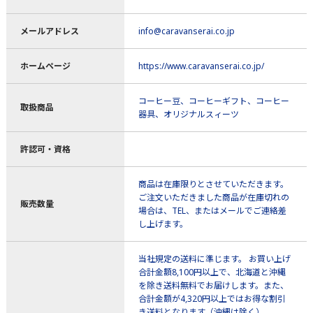
メールアドレス
info@caravanserai.co.jp
ホームページ
https://www.caravanserai.co.jp/
コーヒー豆、コーヒーギフト、コーヒー
取扱商品
器具、オリジナルスィーツ
許認可・資格
商品は在庫限りとさせていただきます。
ご注文いただきました商品が在庫切れの
販売数量
場合は、TEL、またはメールでご連絡差
し上げます。
当社規定の送料に準じます。 お買い上げ
合計金額8,100円以上で、北海道と沖縄
を除き送料無料でお届けします。また、
合計金額が4,320円以上ではお得な割引
き送料となります（沖縄は除く）。