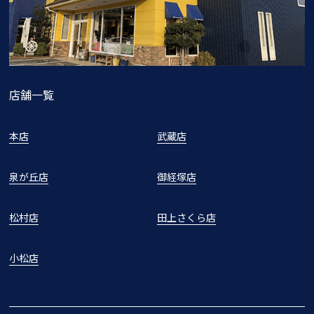
店舗一覧
本店
武蔵店
泉が丘店
御経塚店
松村店
田上さくら店
小松店