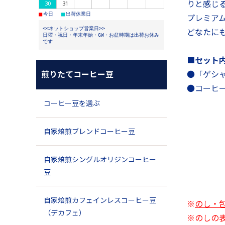
りと感じ
30
31
■
■
今日
出荷休業日
プレミア
<<ネットショップ営業日>>
どなたに
日曜・祝日・年末年始・GW・お盆時期は出荷お休み
です
■セット
煎りたてコーヒー豆
●「ゲシャ
●コーヒ
コーヒー豆を選ぶ
自家焙煎ブレンドコーヒー豆
自家焙煎シングルオリジンコーヒー
豆
自家焙煎カフェインレスコーヒー豆
※
のし・
（デカフェ）
※のしの