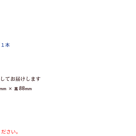
／１本
ください。