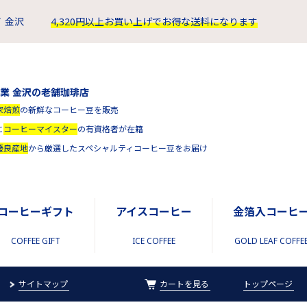
 金沢
4,320円以上お買い上げでお得な送料になります
創業 金沢の老舗珈琲店
家焙煎
の新鮮なコーヒー豆を販売
に
コーヒーマイスター
の有資格者が在籍
優良産地
から厳選したスペシャルティコーヒー豆をお届け
コーヒーギフト
アイスコーヒー
金箔入コーヒ
COFFEE GIFT
ICE COFFEE
GOLD LEAF COFFE
サイトマップ
カートを見る
トップページ