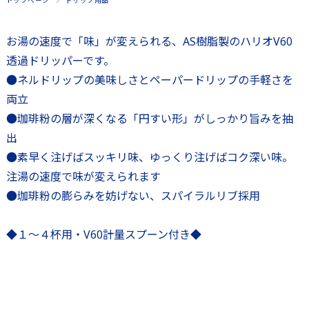
トップページ
ドリップ用品
お湯の速度で「味」が変えられる、AS樹脂製のハリオV60
透過ドリッパーです。
●ネルドリップの美味しさとペーパードリップの手軽さを
両立
●珈琲粉の層が深くなる「円すい形」がしっかり旨みを抽
出
●素早く注げばスッキリ味、ゆっくり注げばコク深い味。
注湯の速度で味が変えられます
●珈琲粉の膨らみを妨げない、スパイラルリブ採用
◆１～４杯用・V60計量スプーン付き◆