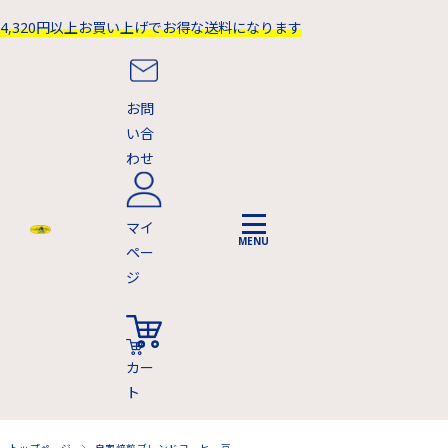
4,320円以上お買い上げでお得な送料になります
お問
い合
わせ
マイ
ペー
ジ
カー
ト