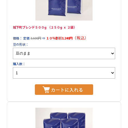
城下町ブレンド５００g （２５０g ｘ ２袋）
（税込）
価格： 定価
3,600円
⇒
１０％割引3,240円
豆の形状：
購入数：