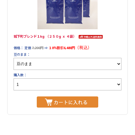
城下町ブレンド１kg （２５０g ｘ ４袋）
（税込）
価格： 定価
7,200円
⇒
１0％割引6,480円
豆のまま：
購入数：