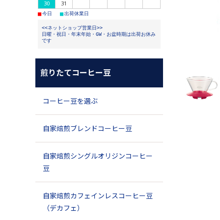
30
31
■
■
今日
出荷休業日
<<ネットショップ営業日>>
日曜・祝日・年末年始・GW・お盆時期は出荷お休み
です
煎りたてコーヒー豆
コーヒー豆を選ぶ
自家焙煎ブレンドコーヒー豆
自家焙煎シングルオリジンコーヒー
豆
自家焙煎カフェインレスコーヒー豆
（デカフェ）