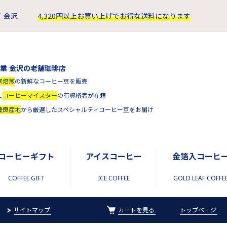
 金沢
4,320円以上お買い上げでお得な送料になります
創業 金沢の老舗珈琲店
家焙煎
の新鮮なコーヒー豆を販売
に
コーヒーマイスター
の有資格者が在籍
優良産地
から厳選したスペシャルティコーヒー豆をお届け
コーヒーギフト
アイスコーヒー
金箔入コーヒ
COFFEE GIFT
ICE COFFEE
GOLD LEAF COFFE
サイトマップ
カートを見る
トップページ