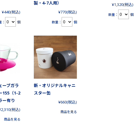
製・4-7人用）
¥1,320
(税込)
¥440
(税込)
¥770
(税込)
数量：
個
量：
個
数量：
個
ェーブガラ
新・オリジナルキャニ
155（1-2
スター缶
ラー有り
¥660
(税込)
¥2,310
(税込)
商品を見る
商品を見る