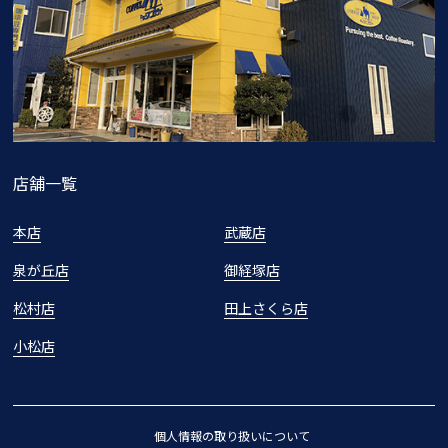
店舗一覧
本店
武蔵店
泉が丘店
御経塚店
松村店
田上さくら店
小松店
個人情報の取り扱いについて