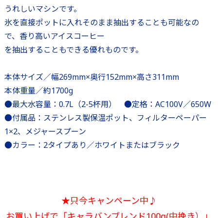
うれしいマシンです。
氷を直接ポットに入れそのまま抽出することも可能なの
で、香り高いアイスコーヒー
を抽出することもできる優れものです。
本体サイズ／幅269mm×奥行152mm×高さ311mm
本体重量／約1700g
●最大水容量：0.7L（2-5杯用） ●定格：AC100V／650W
●付属品：ステンレス製保温ポット、フィルターペーパー
1×2、メジャースプーン
●カラー：2タイプあり／ホワイトまたはブラック
★只今キャンペーン中♪
お買い上げで「キャラバンブレンド100g(中挽き）」