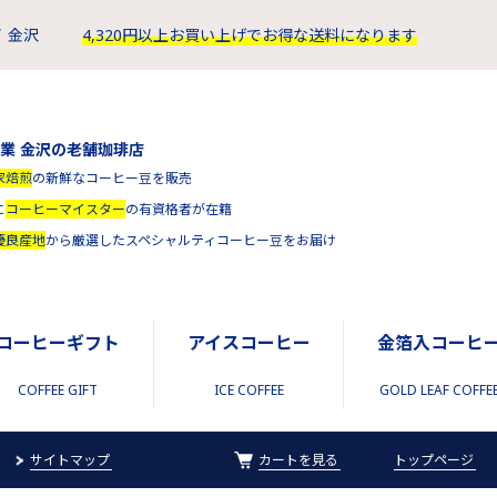
 金沢
4,320円以上お買い上げでお得な送料になります
創業 金沢の老舗珈琲店
家焙煎
の新鮮なコーヒー豆を販売
に
コーヒーマイスター
の有資格者が在籍
優良産地
から厳選したスペシャルティコーヒー豆をお届け
コーヒーギフト
アイスコーヒー
金箔入コーヒ
COFFEE GIFT
ICE COFFEE
GOLD LEAF COFFE
サイトマップ
カートを見る
トップページ