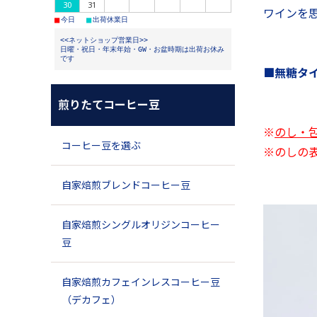
30
31
ワインを
■
■
今日
出荷休業日
<<ネットショップ営業日>>
日曜・祝日・年末年始・GW・お盆時期は出荷お休み
です
■無糖タイ
煎りたてコーヒー豆
※
のし・
コーヒー豆を選ぶ
※のしの
自家焙煎ブレンドコーヒー豆
自家焙煎シングルオリジンコーヒー
豆
自家焙煎カフェインレスコーヒー豆
（デカフェ）