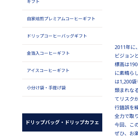
ギフト
自家焙煎プレミアムコーヒーギフト
ドリップコーヒーバッグギフト
2011
金箔入コーヒーギフト
ビジョン
標高は19
アイスコーヒーギフト
に素晴ら
は1,20
小分け袋・手提げ袋
類まれな
てリスク
行錯誤を
全力で取
ドリップバッグ・ドリップカフェ
今回、こ
ぜひ、お