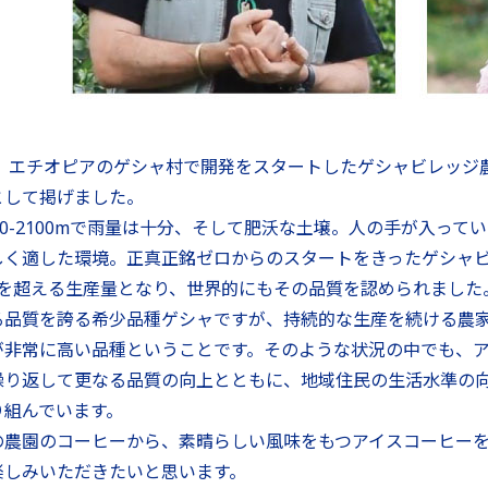
年に、エチオピアのゲシャ村で開発をスタートしたゲシャビレッ
として掲げました。
00-2100mで雨量は十分、そして肥沃な土壌。人の手が入っ
しく適した環境。正真正銘ゼロからのスタートをきったゲシャビ
0袋を超える生産量となり、世界的にもその品質を認められました
る品質を誇る希少品種ゲシャですが、持続的な生産を続ける農
が非常に高い品種ということです。そのような状況の中でも、
繰り返して更なる品質の向上とともに、地域住民の生活水準の
り組んでいます。
の農園のコーヒーから、素晴らしい風味をもつアイスコーヒー
楽しみいただきたいと思います。