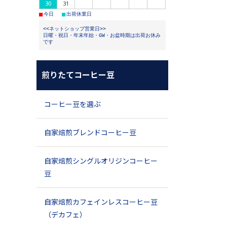
30
31
■
■
今日
出荷休業日
<<ネットショップ営業日>>
日曜・祝日・年末年始・GW・お盆時期は出荷お休み
です
煎りたてコーヒー豆
コーヒー豆を選ぶ
自家焙煎ブレンドコーヒー豆
自家焙煎シングルオリジンコーヒー
豆
自家焙煎カフェインレスコーヒー豆
（デカフェ）