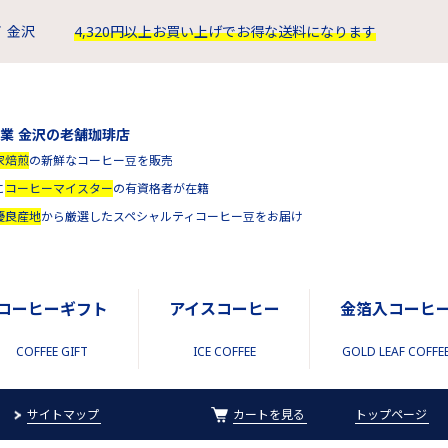
 金沢
4,320円以上お買い上げでお得な送料になります
創業 金沢の老舗珈琲店
家焙煎
の新鮮なコーヒー豆を販売
に
コーヒーマイスター
の有資格者が在籍
優良産地
から厳選したスペシャルティコーヒー豆をお届け
コーヒーギフト
アイスコーヒー
金箔入コーヒ
COFFEE GIFT
ICE COFFEE
GOLD LEAF COFFE
サイトマップ
カートを見る
トップページ