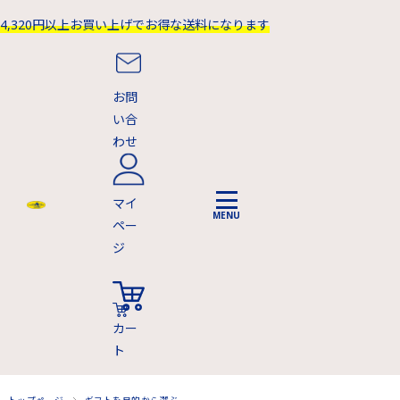
4,320円以上お買い上げでお得な送料になります
お問
い合
わせ
マイ
ペー
ジ
カー
ト