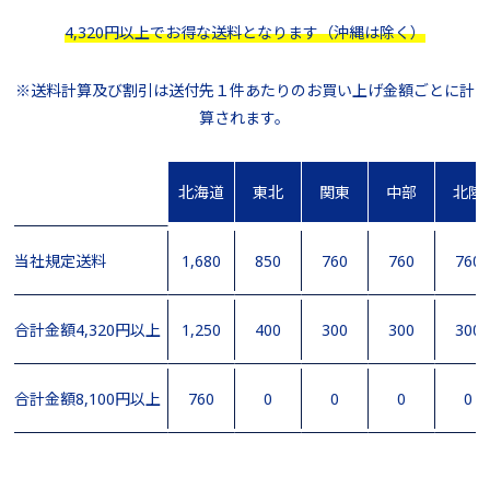
4,320円以上でお得な送料となります（沖縄は除く）
※送料計算及び割引は送付先１件あたりのお買い上げ金額ごとに計
算されます。
北海道
東北
関東
中部
北陸
当社規定送料
1,680
850
760
760
760
合計金額4,320円以上
1,250
400
300
300
300
合計金額8,100円以上
760
0
0
0
0