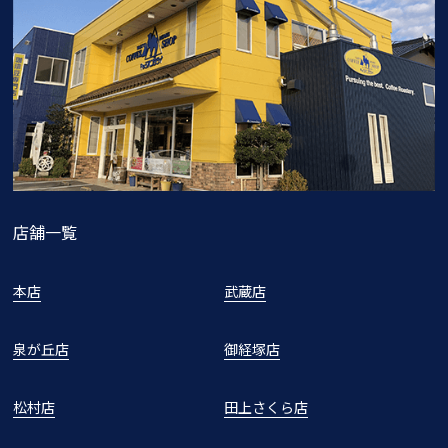
店舗一覧
本店
武蔵店
泉が丘店
御経塚店
松村店
田上さくら店