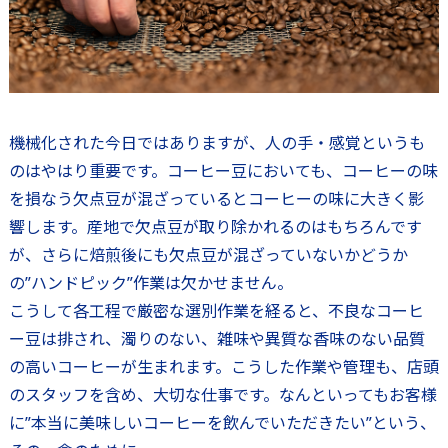
機械化された今日ではありますが、人の手・感覚というも
のはやはり重要です。コーヒー豆においても、コーヒーの味
を損なう欠点豆が混ざっているとコーヒーの味に大きく影
響します。産地で欠点豆が取り除かれるのはもちろんです
が、さらに焙煎後にも欠点豆が混ざっていないかどうか
の”ハンドピック”作業は欠かせません。
こうして各工程で厳密な選別作業を経ると、不良なコーヒ
ー豆は排され、濁りのない、雑味や異質な香味のない品質
の高いコーヒーが生まれます。こうした作業や管理も、店頭
のスタッフを含め、大切な仕事です。なんといってもお客様
に”本当に美味しいコーヒーを飲んでいただきたい”という、