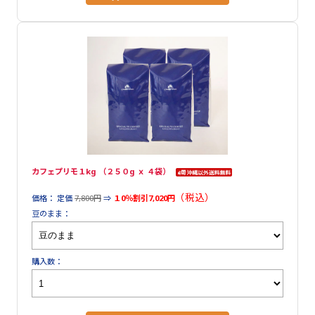
カフェプリモ１kg （２５０g ｘ ４袋）
（税込）
価格： 定価
7,800円
⇒
１0％割引7,020円
豆のまま：
購入数：