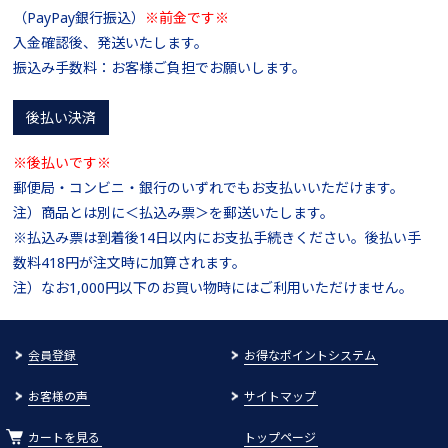
（PayPay銀行振込）
※前金です※
入金確認後、発送いたします。
振込み手数料：お客様ご負担でお願いします。
後払い決済
※後払いです※
郵便局・コンビニ・銀行のいずれでもお支払いいただけます。
注）商品とは別に＜払込み票＞を郵送いたします。
※払込み票は到着後14日以内にお支払手続きください。後払い手
数料418円が注文時に加算されます。
注）なお1,000円以下のお買い物時にはご利用いただけません。
会員登録
お得なポイントシステム
お客様の声
サイトマップ
カートを見る
トップページ