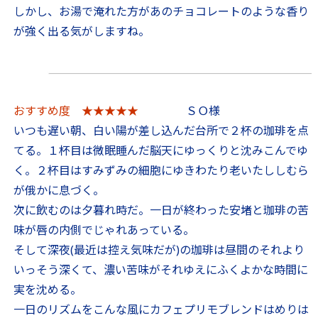
しかし、お湯で淹れた方があのチョコレートのような香り
が強く出る気がしますね。
おすすめ度 ★★★★★
ＳＯ様
いつも遅い朝、白い陽が差し込んだ台所で２杯の珈琲を点
てる。１杯目は微眠睡んだ脳天にゆっくりと沈みこんでゆ
く。２杯目はすみずみの細胞にゆきわたり老いたししむら
が俄かに息づく。
次に飲むのは夕暮れ時だ。一日が終わった安堵と珈琲の苦
味が唇の内側でじゃれあっている。
そして深夜(最近は控え気味だが)の珈琲は昼間のそれより
いっそう深くて、濃い苦味がそれゆえにふくよかな時間に
実を沈める。
一日のリズムをこんな風にカフェプリモブレンドはめりは