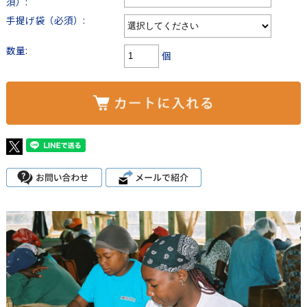
須）:
手提げ袋（必須）:
数量:
個