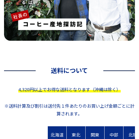
送料について
4,320円以上でお得な送料となります（沖縄は除く）
※送料計算及び割引は送付先１件あたりのお買い上げ金額ごとに計
算されます。
北海道
東北
関東
中部
北陸