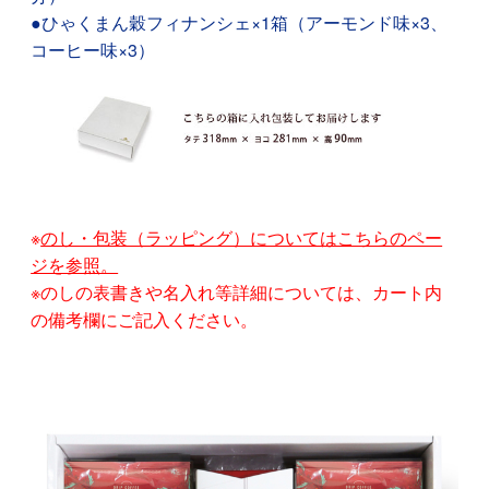
●ひゃくまん穀フィナンシェ×1箱（アーモンド味×3、
コーヒー味×3）
※
のし・包装（ラッピング）についてはこちらのペー
ジを参照。
※のしの表書きや名入れ等詳細については、カート内
の備考欄にご記入ください。