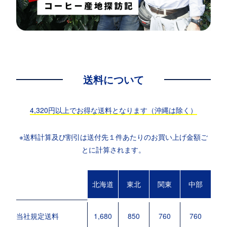
送料について
4,320円以上でお得な送料となります（沖縄は除く）
※送料計算及び割引は送付先１件あたりのお買い上げ金額ご
とに計算されます。
北海道
東北
関東
中部
北
当社規定送料
1,680
850
760
760
7