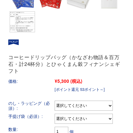
コーヒードリップバッグ（かなざわ物語＆百万
石・計24杯分）とひゃくまん穀フィナンシェギ
フト
¥5,300
(税込)
価格:
[ポイント還元 53ポイント～]
のし・ラッピング（必
須）:
手提げ袋（必須）:
数量:
個