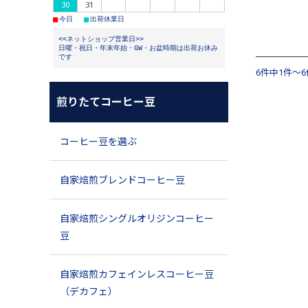
30
31
■
■
今日
出荷休業日
<<ネットショップ営業日>>
日曜・祝日・年末年始・GW・お盆時期は出荷お休み
です
6件中1件～
煎りたてコーヒー豆
コーヒー豆を選ぶ
自家焙煎ブレンドコーヒー豆
自家焙煎シングルオリジンコーヒー
豆
自家焙煎カフェインレスコーヒー豆
（デカフェ）