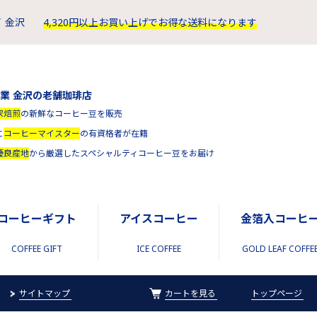
 金沢
4,320円以上お買い上げでお得な送料になります
創業 金沢の老舗珈琲店
家焙煎
の新鮮なコーヒー豆を販売
に
コーヒーマイスター
の有資格者が在籍
優良産地
から厳選したスペシャルティコーヒー豆をお届け
コーヒーギフト
アイスコーヒー
金箔入コーヒ
COFFEE GIFT
ICE COFFEE
GOLD LEAF COFFE
サイトマップ
カートを見る
トップページ