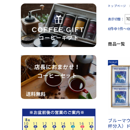
トップページ
表示切替：
6件中1件～
商品一覧
ブルーマウ
杯分入）