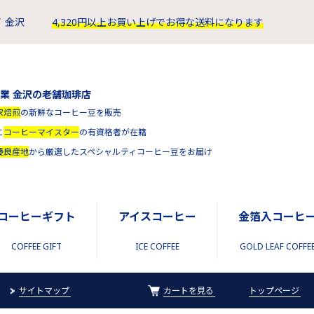
 金沢
4,320円以上お買い上げでお得な送料になります
創業 金沢の老舗珈琲店
家焙煎
の新鮮なコーヒー豆を販売
に
コーヒーマイスター
の有資格者が在籍
優良産地
から厳選したスペシャルティコーヒー豆をお届け
コーヒーギフト
アイスコーヒー
金箔入コーヒ
COFFEE GIFT
ICE COFFEE
GOLD LEAF COFFE
サイトマップ
カートを見る
トップページ