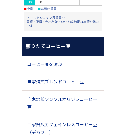
30
31
■
■
今日
出荷休業日
<<ネットショップ営業日>>
日曜・祝日・年末年始・GW・お盆時期は出荷お休み
です
煎りたてコーヒー豆
コーヒー豆を選ぶ
自家焙煎ブレンドコーヒー豆
自家焙煎シングルオリジンコーヒー
豆
自家焙煎カフェインレスコーヒー豆
（デカフェ）