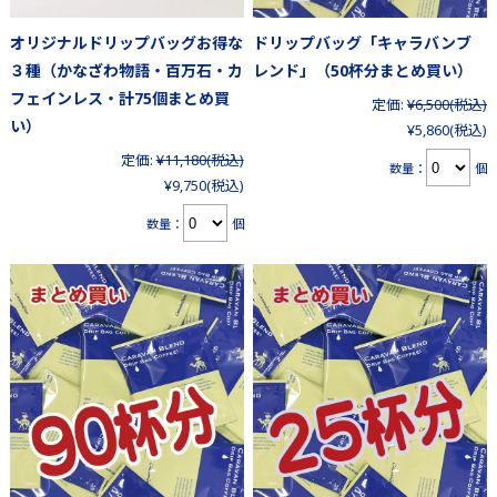
オリジナルドリップバッグお得な
ドリップバッグ「キャラバンブ
３種（かなざわ物語・百万石・カ
レンド」（50杯分まとめ買い）
フェインレス・計75個まとめ買
定価:
¥6,500
(税込)
い）
¥5,860
(税込)
定価:
¥11,180
(税込)
数量：
個
¥9,750
(税込)
数量：
個