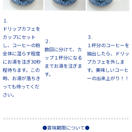
１.
ドリップカフェを
カップにセット
３.
２.
し、コーヒーの粉
１杯分のコーヒーを
数回に分けて、カ
全体に湿らす程度
抽出したら、ドリッ
ップ１杯分になる
にお湯を注ぎ30秒
プカフェを外しま
までお湯を注ぎま
程待ちます。この
す。美味しいコーヒ
す。
時、お湯が落ちき
ーの出来上がり！！
っても待ってくだ
さい。
●賞味期限について●