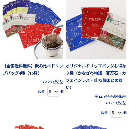
【全国送料無料】飲み比べドリッ
オリジナルドリップバッグお得な
プバッグ4種（16杯）
３種（かなざわ物語・百万石・カ
フェインレス・計75個まとめ買
¥2,280
(税込)
い）
数量：
個
定価:
¥11,180
(税込)
¥9,750
(税込)
数量：
個