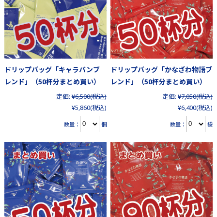
ドリップバッグ「キャラバンブ
ドリップバッグ「かなざわ物語ブ
レンド」（50杯分まとめ買い）
レンド」（50杯分まとめ買い）
定価:
¥6,500
(税込)
定価:
¥7,050
(税込)
¥5,860
(税込)
¥6,400
(税込)
数量：
個
数量：
袋