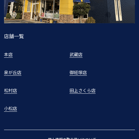
店舗一覧
本店
武蔵店
泉が丘店
御経塚店
松村店
田上さくら店
小松店