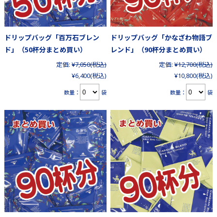
ドリップバッグ「百万石ブレン
ドリップバッグ「かなざわ物語ブ
ド」（50杯分まとめ買い）
レンド」（90杯分まとめ買い）
定価:
¥7,050
(税込)
定価:
¥12,700
(税込)
¥6,400
(税込)
¥10,800
(税込)
数量：
袋
数量：
袋