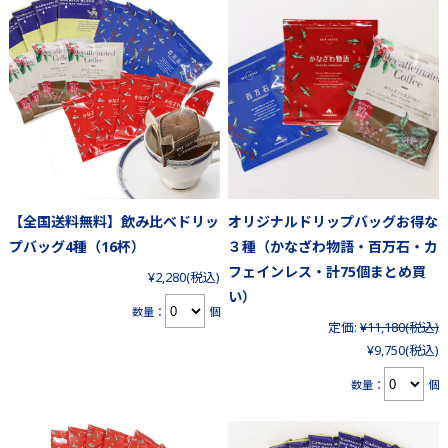
【全国送料無料】飲み比べドリッ
オリジナルドリップバッグお得な
プバッグ4種（16杯）
３種（かなざわ物語・百万石・カ
フェインレス・計75個まとめ買
¥2,280
(税込)
い）
数量：
個
定価:
¥11,180
(税込)
¥9,750
(税込)
数量：
個