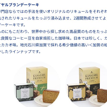
イヤルブランデーケーキ
専門店ならではの手法を使いオリジナルのリキュールをそれぞ
出されたリキュールをたっぷり浸み込ませ、2週間熟成させてよ
デーケーキです。
ものにもこだわり、世界中から探し求めた高品質のものをたっ
た良質なコーヒー豆を自家焙煎した珈琲味。日本では珍しく、
たカカオ味。地元石川県加賀で採れる希少価値の高い＜加賀の
かしたラインナップです。