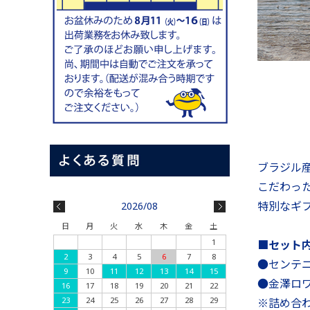
ブラジル
こだわっ
特別なギ
2026/08
日
月
火
水
木
金
土
1
■セット
2
3
4
5
6
7
8
●センテニ
9
10
11
12
13
14
15
●金澤ロ
16
17
18
19
20
21
22
23
24
25
26
27
28
29
※詰め合