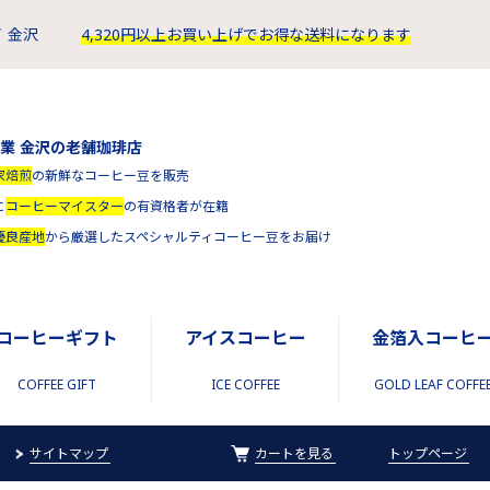
 金沢
4,320円以上お買い上げでお得な送料になります
創業 金沢の老舗珈琲店
家焙煎
の新鮮なコーヒー豆を販売
に
コーヒーマイスター
の有資格者が在籍
優良産地
から厳選したスペシャルティコーヒー豆をお届け
コーヒーギフト
アイスコーヒー
金箔入コーヒ
COFFEE GIFT
ICE COFFEE
GOLD LEAF COFFE
サイトマップ
カートを見る
トップページ