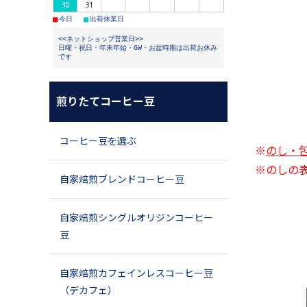
30
31
■
■
今日
出荷休業日
<<ネットショップ営業日>>
日曜・祝日・年末年始・GW・お盆時期は出荷お休み
です
煎りたてコーヒー豆
コーヒー豆を選ぶ
※
のし・
※のしの
自家焙煎ブレンドコーヒー豆
自家焙煎シングルオリジンコーヒー
豆
自家焙煎カフェインレスコーヒー豆
（デカフェ）