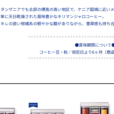
タンザニアでも北部の標高の高い地区で、ケニア国境に近いメ
寧に天日乾燥された風味豊かなキリマンジャロコーヒー。
キレの良い柑橘系の軽やかな酸がありながら、重厚感も持ち
●賞味期限について
コーヒー豆・粉／焙煎日より6ヶ月（商