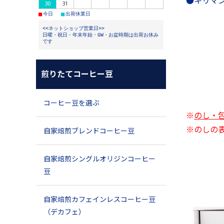
●キリマン
30
31
■
■
今日
出荷休業日
<<ネットショップ営業日>>
日曜・祝日・年末年始・GW・お盆時期は出荷お休み
です
煎りたてコーヒー豆
コーヒー豆を選ぶ
※
のし・
※のしの
自家焙煎ブレンドコーヒー豆
自家焙煎シングルオリジンコーヒー
豆
自家焙煎カフェインレスコーヒー豆
（デカフェ）