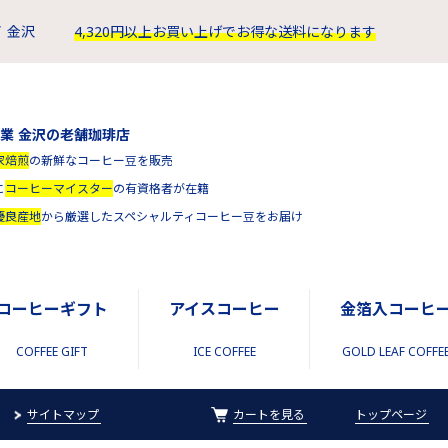
 金沢
4,320円以上お買い上げでお得な送料になります
創業 金沢の老舗珈琲店
家焙煎
の新鮮なコーヒー豆を販売
に
コーヒーマイスター
の有資格者が在籍
優良産地
から厳選したスペシャルティコーヒー豆をお届け
コーヒーギフト
アイスコーヒー
金箔入コーヒ
COFFEE GIFT
ICE COFFEE
GOLD LEAF COFFE
サイトマップ
カートを見る
トップページ