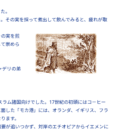
した。
た。その実を採って煮出して飲んでみると、疲れが取
その実を煎
して崇めら
ャデリの弟
スラム諸国向けでした。17世紀の初頭にはコ－ヒー
に面した「モカ港」には、オランダ、イギリス、フラ
なります。
需要が追いつかず、対岸のエチオピアからイエメンに