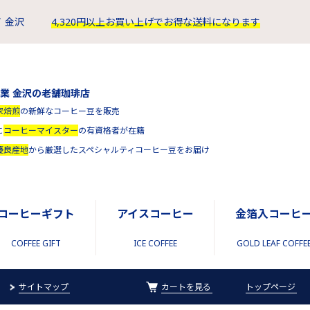
 金沢
4,320円以上お買い上げでお得な送料になります
創業 金沢の老舗珈琲店
家焙煎
の新鮮なコーヒー豆を販売
に
コーヒーマイスター
の有資格者が在籍
優良産地
から厳選したスペシャルティコーヒー豆をお届け
コーヒーギフト
アイスコーヒー
金箔入コーヒ
COFFEE GIFT
ICE COFFEE
GOLD LEAF COFFE
サイトマップ
カートを見る
トップページ