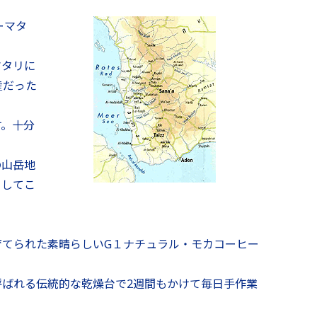
ーマタ
マタリに
産だった
す。十分
の山岳地
としてこ
育てられた素晴らしいG１ナチュラル・モカコーヒー
ばれる伝統的な乾燥台で2週間もかけて毎日手作業