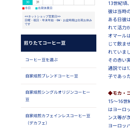
30
31
13世紀
■
■
今日
出荷休業日
彼は当時
<<ネットショップ営業日>>
ある日彼
日曜・祝日・年末年始・GW・お盆時期は出荷お休み
です
れて活力
オマール
煎りたてコーヒー豆
じて飲ま
れていま
コーヒー豆を選ぶ
その赤い
通説では
自家焙煎ブレンドコーヒー豆
子であっ
自家焙煎シングルオリジンコーヒー
◆モカ・
豆
15～1
はヨーロ
自家焙煎カフェインレスコーヒー豆
ンス等が
（デカフェ）
ヨーロッ