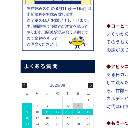
◆コーヒ
いくつか
そのうち
の話があ
◆アビシ
ある日カ
して跳ん
2026/08
ろ、甘酸
日
月
火
水
木
金
土
カルディ
1
時代は6世
2
3
4
5
6
7
8
9
10
11
12
13
14
15
16
17
18
19
20
21
22
◆もう一
23
24
25
26
27
28
29