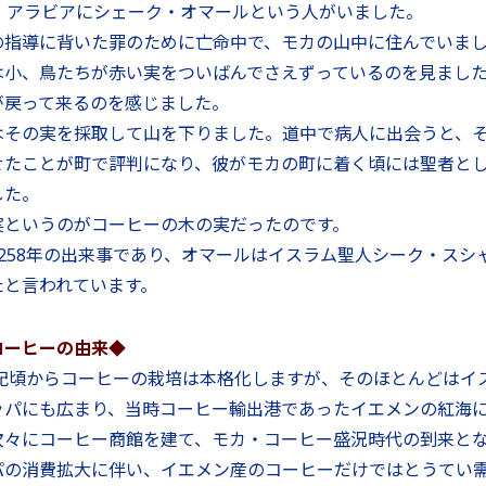
頃、アラビアにシェーク・オマールという人がいました。
の指導に背いた罪のために亡命中で、モカの山中に住んでいま
は小、鳥たちが赤い実をついばんでさえずっているのを見まし
が戻って来るのを感じました。
はその実を採取して山を下りました。道中で病人に出会うと、
せたことが町で評判になり、彼がモカの町に着く頃には聖者と
した。
実というのがコーヒーの木の実だったのです。
1258年の出来事であり、オマールはイスラム聖人シーク・スシ
たと言われています。
コーヒーの由来◆
6世紀頃からコーヒーの栽培は本格化しますが、そのほとんどはイ
ッパにも広まり、当時コーヒー輸出港であったイエメンの紅海
次々にコーヒー商館を建て、モカ・コーヒー盛況時代の到来と
パの消費拡大に伴い、イエメン産のコーヒーだけではとうてい