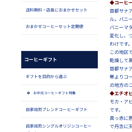
◆コーヒ
送料無料・店長におまかせセット
首都サナア
ル。バニ
おまかせコーヒーセット定期便
バニーマ
変化し、
わけです
この地区
コーヒーギフト
乾燥して
首都サナ
ギフトを目的から選ぶ
帯よりコ
の地方の
◆エチオ
お中元コーヒーギフト特集
モカ・ア
自家焙煎ブレンドコーヒーギフト
です。
真っ赤に
自家焙煎シングルオリジンコーヒー
で丹念に