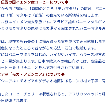
ー伝説の国イエメン産コーヒーについて◆
から西に50km、1時間のところ「モカマタリ」の原郷、バニ
ーは（雨）マタルは（部族）の住んでいる所地域を指します。
タル族はイエメン最大部族です。アラビア語のバニーマタルが
つまりモカマタリの原語はモカ港から輸出されたバニーマタル
。
では、現在でも石畳の上に摘み取った実を並べて天日乾燥しま
黒色になったところで昔ながらの方法：石臼で脱穀します。
アにはバニーマタルをはじめ、ハイジやハイマ、ハラーズ地方
ーヒー豆が集まります。日本や欧米への輸出向けには、高級品
コーヒーを「サナニ」と呼んで取引きされています。
ピア産「モカ・アビシニア」について◆
ビシニアはエチオピアのゲディオ地区にあるコンガ村で丁寧に
熟したコーヒーチェリーは収穫されると、アフリカンベッドと呼
天日乾燥されます。