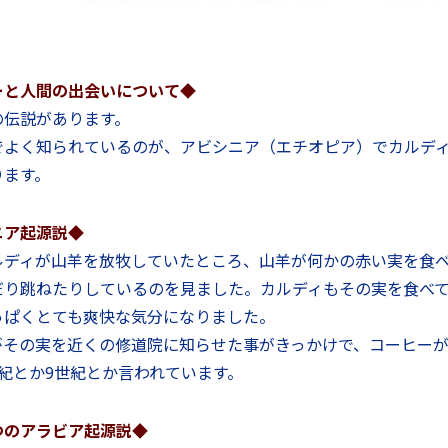
ーと人間の出会いについて◆
の伝説があります。
でよく知られているのが、アビシニア（エチオピア）でカルデ
ります。
ニア起源説◆
ルディが山羊を放牧していたところ、山羊が何かの赤い実を食
だり跳ねたりしているのを見ました。カルディもその実を食べ
っぱくとても爽快な気分になりました。
がその実を近くの修道院に知らせた事がきっかけで、コーヒー
紀とか9世紀とか言われています。
つのアラビア起源説◆