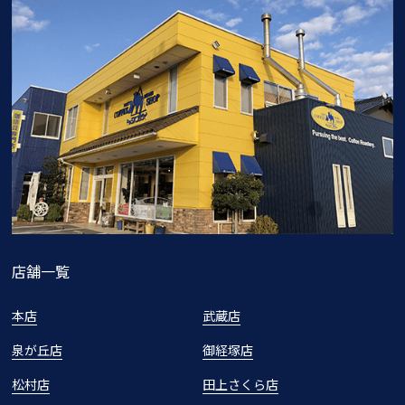
店舗一覧
本店
武蔵店
泉が丘店
御経塚店
松村店
田上さくら店