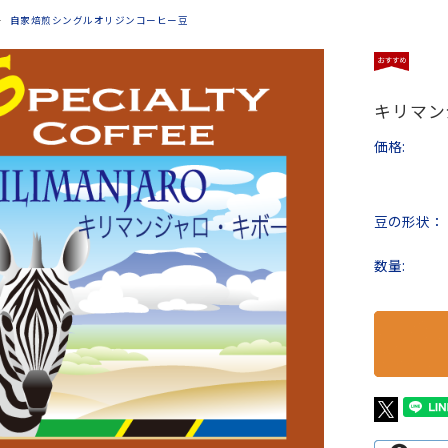
自家焙煎シングルオリジンコーヒー豆
キリマン
価格:
豆の形状：
数量: