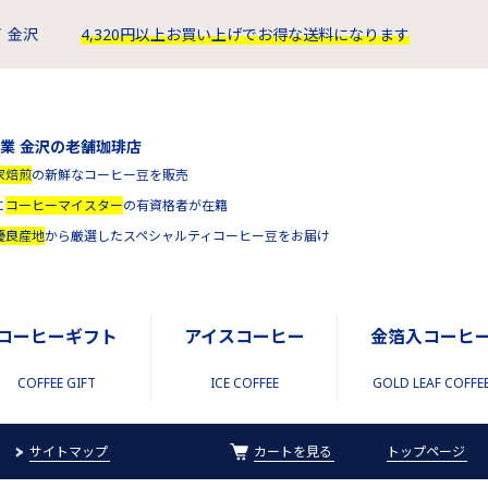
 金沢
4,320円以上お買い上げでお得な送料になります
創業 金沢の老舗珈琲店
家焙煎
の新鮮なコーヒー豆を販売
に
コーヒーマイスター
の有資格者が在籍
優良産地
から厳選したスペシャルティコーヒー豆をお届け
コーヒーギフト
アイスコーヒー
金箔入コーヒ
COFFEE GIFT
ICE COFFEE
GOLD LEAF COFFE
サイトマップ
カートを見る
トップページ