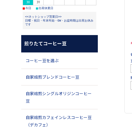
30
31
■
■
今日
出荷休業日
<<ネットショップ営業日>>
日曜・祝日・年末年始・GW・お盆時期は出荷お休み
です
煎りたてコーヒー豆
コーヒー豆を選ぶ
自家焙煎ブレンドコーヒー豆
自家焙煎シングルオリジンコーヒー
豆
自家焙煎カフェインレスコーヒー豆
（デカフェ）