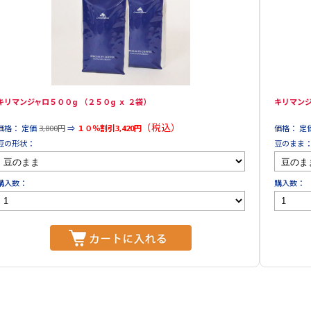
キリマンジャロ５００g （２５０g ｘ ２袋）
キリマンジ
（税込）
価格： 定価
3,800円
⇒
１０％割引3,420円
価格： 定
豆の形状：
豆のまま
購入数：
購入数：