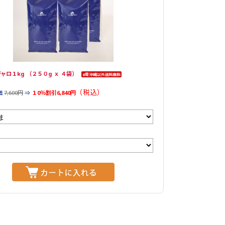
ャロ１kg （２５０g ｘ ４袋）
（税込）
価
7,600円
⇒
１0％割引6,840円
：